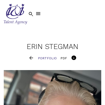


ERIN
STEGMAN


PORTFOLIO
PDF