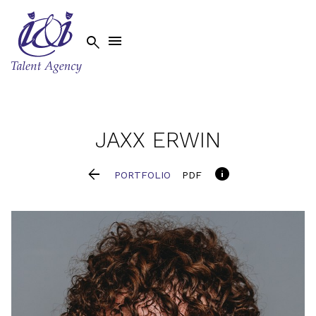


JAXX
ERWIN


PORTFOLIO
PDF