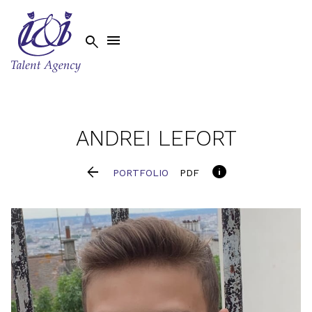


ANDREI
LEFORT


PORTFOLIO
PDF